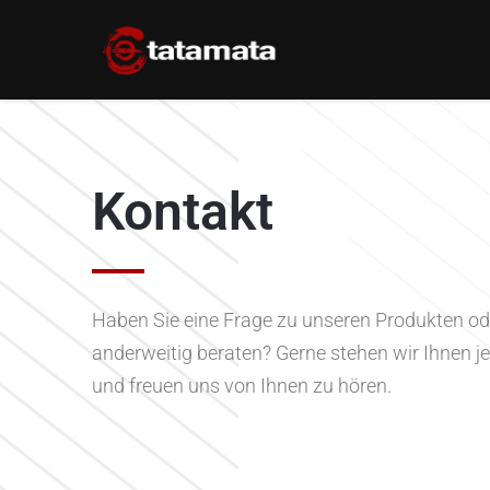
Kontakt
Haben Sie eine Frage zu unseren Produkten ode
anderweitig beraten? Gerne stehen wir Ihnen j
und freuen uns von Ihnen zu hören.