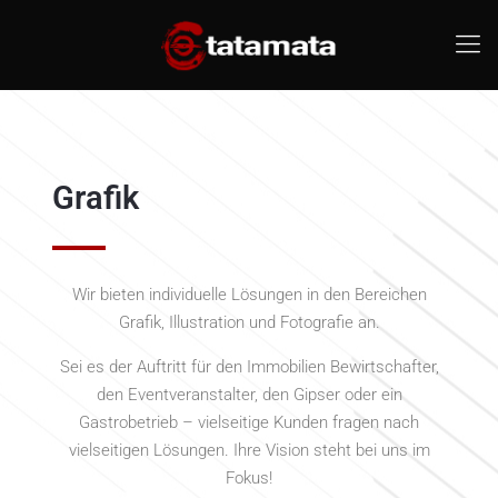
Grafik
Wir bieten individuelle Lösungen in den Bereichen
Grafik, Illustration und Fotografie an.
Sei es der Auftritt für den Immobilien Bewirtschafter,
den Eventveranstalter, den Gipser oder ein
Gastrobetrieb – vielseitige Kunden fragen nach
vielseitigen Lösungen. Ihre Vision steht bei uns im
Fokus!